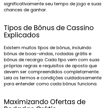
significativamente seu tempo de jogo e suas
chances de ganhar.
Tipos de Bônus de Cassino
Explicados
Existem muitos tipos de bônus, incluindo
bônus de boas-vindas, rodadas grátis e
bônus de recarga. Cada tipo vem com suas
próprias regras e requisitos de aposta que
devem ser compreendidos completamente.
Leia os termos e condições cuidadosamente
para entender como cada bônus funciona.
Maximizando Ofertas de