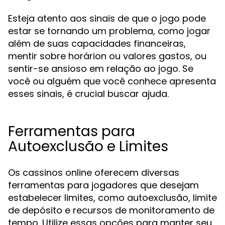
Esteja atento aos sinais de que o jogo pode
estar se tornando um problema, como jogar
além de suas capacidades financeiras,
mentir sobre horárion ou valores gastos, ou
sentir-se ansioso em relação ao jogo. Se
você ou alguém que você conhece apresenta
esses sinais, é crucial buscar ajuda.
Ferramentas para
Autoexclusão e Limites
Os cassinos online oferecem diversas
ferramentas para jogadores que desejam
estabelecer limites, como autoexclusão, limite
de depósito e recursos de monitoramento de
tempo. Utilize essas opções para manter seu