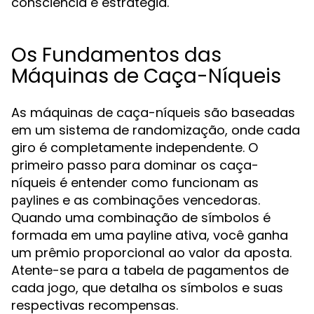
consciência e estratégia.
Os Fundamentos das
Máquinas de Caça-Níqueis
As máquinas de caça-níqueis são baseadas
em um sistema de randomização, onde cada
giro é completamente independente. O
primeiro passo para dominar os caça-
níqueis é entender como funcionam as
e as combinações vencedoras.
paylines
Quando uma combinação de símbolos é
formada em uma payline ativa, você ganha
um prêmio proporcional ao valor da aposta.
Atente-se para a tabela de pagamentos de
cada jogo, que detalha os símbolos e suas
respectivas recompensas.