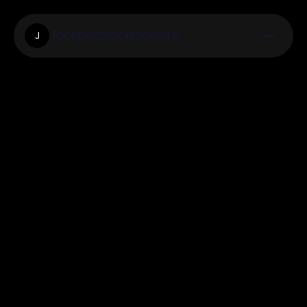
Jackpotblackjackwins
J