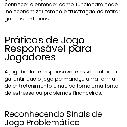
conhecer e entender como funcionam pode
lhe economizar tempo e frustração ao retirar
ganhos de bônus.
Práticas de Jogo
Responsável para
Jogadores
A jogabilidade responsável é essencial para
garantir que o jogo permaneça uma forma
de entretenimento e não se torne uma fonte
de estresse ou problemas financeiros.
Reconhecendo Sinais de
Jogo Problemático