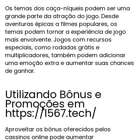
Os temas dos caça-níqueis podem ser uma
grande parte da atração do jogo. Desde
aventuras épicas a filmes populares, os
temas podem tornar a experiência de jogo
mais envolvente. Jogos com recursos
especiais, como rodadas grátis e
multiplicadores, também podem adicionar
uma emoção extra e aumentar suas chances
de ganhar.
Utilizando Bônus e
Promoções em
https://l567.tech/
Aproveitar os bônus oferecidos pelos
cassinos online pode aumentar