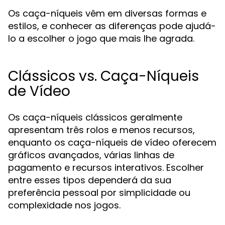
Os caça-níqueis vêm em diversas formas e
estilos, e conhecer as diferenças pode ajudá-
lo a escolher o jogo que mais lhe agrada.
Clássicos vs. Caça-Níqueis
de Vídeo
Os caça-níqueis clássicos geralmente
apresentam três rolos e menos recursos,
enquanto os caça-níqueis de vídeo oferecem
gráficos avançados, várias linhas de
pagamento e recursos interativos. Escolher
entre esses tipos dependerá da sua
preferência pessoal por simplicidade ou
complexidade nos jogos.