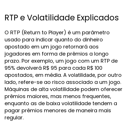
RTP e Volatilidade Explicados
O
(Return to Player) é um parâmetro
RTP
usado para indicar quanto do dinheiro
apostado em um jogo retornará aos
jogadores em forma de prêmios a longo
prazo. Por exemplo, um jogo com um RTP de
95% devolverá R$ 95 para cada R$ 100
apostados, em média. A
, por outro
volatilidade
lado, refere-se ao risco associado a um jogo.
Máquinas de alta volatilidade podem oferecer
prêmios maiores, mas menos frequentes,
enquanto as de baixa volatilidade tendem a
pagar prêmios menores de maneira mais
regular.