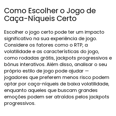
Como Escolher o Jogo de
Caça-Níqueis Certo
Escolher o jogo certo pode ter um impacto
significativo na sua experiência de jogo.
Considere os fatores como o RTP, a
volatilidade e as características do jogo,
como rodadas grátis, jackpots progressivos e
bônus interativos. Além disso, analisar o seu
próprio estilo de jogo pode ajudar —
jogadores que preferem menos risco podem
optar por caça-níqueis de baixa volatilidade,
enquanto aqueles que buscam grandes
emoções podem ser atraídos pelos jackpots
progressivos.