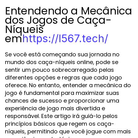
Entendendo a Mecânica
dos Jogos de Caça-
Níqueis
em
https://l567.tech/
Se você está começando sua jornada no
mundo dos caça-níqueis online, pode se
sentir um pouco sobrecarregado pelas
diferentes opções e regras que cada jogo
oferece. No entanto, entender a mecânica do
jogo é fundamental para maximizar suas
chances de sucesso e proporcionar uma
experiência de jogo mais divertida e
responsável. Este artigo irá guiá-lo pelos
princípios básicos que regem os caça-
níqueis, permitindo que você jogue com mais