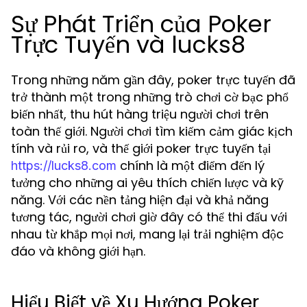
Sự Phát Triển của Poker
Trực Tuyến và lucks8
Trong những năm gần đây, poker trực tuyến đã
trở thành một trong những trò chơi cờ bạc phổ
biến nhất, thu hút hàng triệu người chơi trên
toàn thế giới. Người chơi tìm kiếm cảm giác kịch
tính và rủi ro, và thế giới poker trực tuyến tại
chính là một điểm đến lý
https://lucks8.com
tưởng cho những ai yêu thích chiến lược và kỹ
năng. Với các nền tảng hiện đại và khả năng
tương tác, người chơi giờ đây có thể thi đấu với
nhau từ khắp mọi nơi, mang lại trải nghiệm độc
đáo và không giới hạn.
Hiểu Biết về Xu Hướng Poker