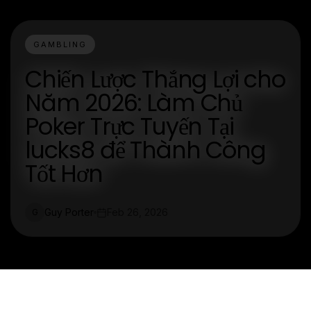
GAMBLING
Chiến Lược Thắng Lợi cho
Năm 2026: Làm Chủ
Poker Trực Tuyến Tại
lucks8 để Thành Công
Tốt Hơn
Guy Porter
Feb 26, 2026
G