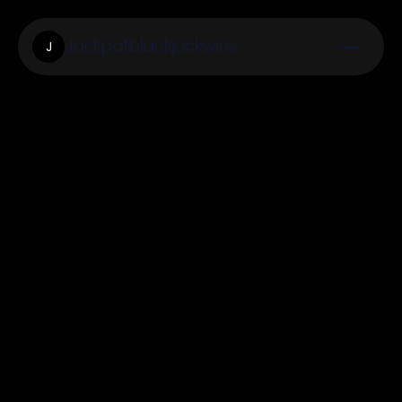
Jackpotblackjackwins
J