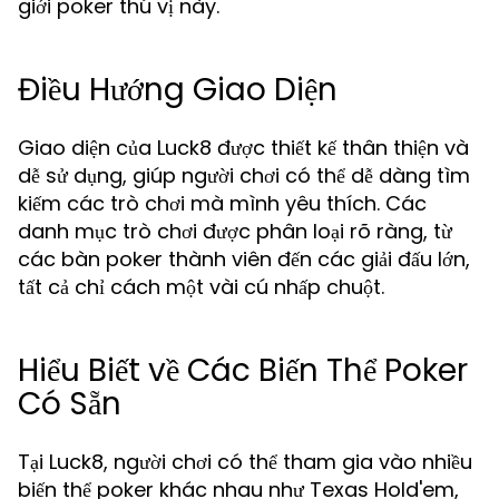
giới poker thú vị này.
Điều Hướng Giao Diện
Giao diện của Luck8 được thiết kế thân thiện và
dễ sử dụng, giúp người chơi có thể dễ dàng tìm
kiếm các trò chơi mà mình yêu thích. Các
danh mục trò chơi được phân loại rõ ràng, từ
các bàn poker thành viên đến các giải đấu lớn,
tất cả chỉ cách một vài cú nhấp chuột.
Hiểu Biết về Các Biến Thể Poker
Có Sẵn
Tại Luck8, người chơi có thể tham gia vào nhiều
biến thể poker khác nhau như Texas Hold'em,