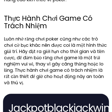
Thực Hành Chơi Game Có
Trách Nhiệm
Luôn nhớ rằng chơi poker cũng như các trò
chơi cờ bạc khác nên được coi là một hình thức
giải trí. Hãy đặt ra giới hạn cho thời gian và tiền
cược, để đảm bảo rằng chơi game là một trải
nghiệm vui vẻ, thay vì gây căng thẳng hoặc lo
lắng. Thực hành chơi game có trách nhiệm là
rất cần thiết để giữ cho hoạt động này an toàn
và thú vị.
Jackpotblackjackwin