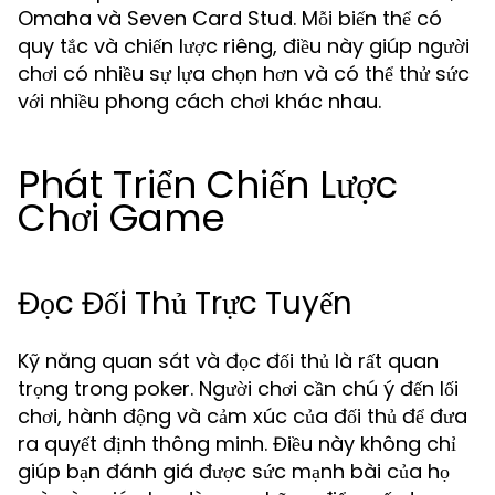
Omaha và Seven Card Stud. Mỗi biến thể có
quy tắc và chiến lược riêng, điều này giúp người
chơi có nhiều sự lựa chọn hơn và có thể thử sức
với nhiều phong cách chơi khác nhau.
Phát Triển Chiến Lược
Chơi Game
Đọc Đối Thủ Trực Tuyến
Kỹ năng quan sát và đọc đối thủ là rất quan
trọng trong poker. Người chơi cần chú ý đến lối
chơi, hành động và cảm xúc của đối thủ để đưa
ra quyết định thông minh. Điều này không chỉ
giúp bạn đánh giá được sức mạnh bài của họ