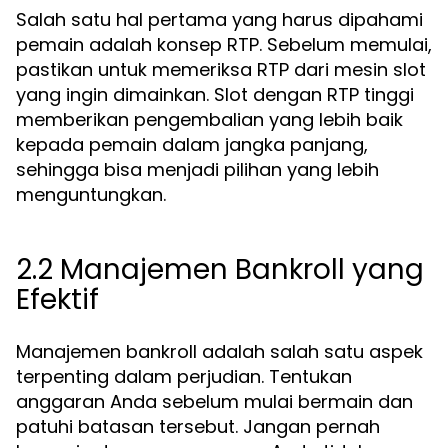
Salah satu hal pertama yang harus dipahami
pemain adalah konsep RTP. Sebelum memulai,
pastikan untuk memeriksa RTP dari mesin slot
yang ingin dimainkan. Slot dengan RTP tinggi
memberikan pengembalian yang lebih baik
kepada pemain dalam jangka panjang,
sehingga bisa menjadi pilihan yang lebih
menguntungkan.
2.2 Manajemen Bankroll yang
Efektif
Manajemen bankroll adalah salah satu aspek
terpenting dalam perjudian. Tentukan
anggaran Anda sebelum mulai bermain dan
patuhi batasan tersebut. Jangan pernah