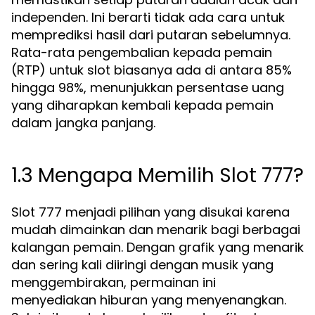
independen. Ini berarti tidak ada cara untuk
memprediksi hasil dari putaran sebelumnya.
Rata-rata pengembalian kepada pemain
(RTP) untuk slot biasanya ada di antara 85%
hingga 98%, menunjukkan persentase uang
yang diharapkan kembali kepada pemain
dalam jangka panjang.
1.3 Mengapa Memilih Slot 777?
Slot 777 menjadi pilihan yang disukai karena
mudah dimainkan dan menarik bagi berbagai
kalangan pemain. Dengan grafik yang menarik
dan sering kali diiringi dengan musik yang
menggembirakan, permainan ini
menyediakan hiburan yang menyenangkan.