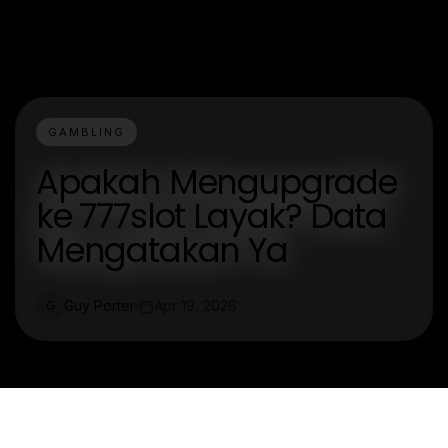
GAMBLING
Apakah Mengupgrade
ke 777slot Layak? Data
Mengatakan Ya
Guy Porter
Apr 19, 2026
G