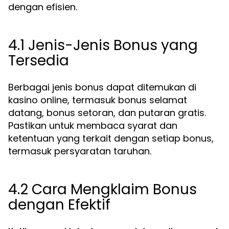
dengan efisien.
4.1 Jenis-Jenis Bonus yang
Tersedia
Berbagai jenis bonus dapat ditemukan di
kasino online, termasuk bonus selamat
datang, bonus setoran, dan putaran gratis.
Pastikan untuk membaca syarat dan
ketentuan yang terkait dengan setiap bonus,
termasuk persyaratan taruhan.
4.2 Cara Mengklaim Bonus
dengan Efektif