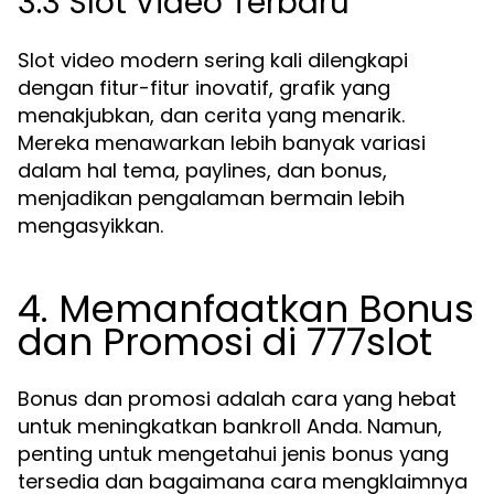
3.3 Slot Video Terbaru
Slot video modern sering kali dilengkapi
dengan fitur-fitur inovatif, grafik yang
menakjubkan, dan cerita yang menarik.
Mereka menawarkan lebih banyak variasi
dalam hal tema, paylines, dan bonus,
menjadikan pengalaman bermain lebih
mengasyikkan.
4. Memanfaatkan Bonus
dan Promosi di 777slot
Bonus dan promosi adalah cara yang hebat
untuk meningkatkan bankroll Anda. Namun,
penting untuk mengetahui jenis bonus yang
tersedia dan bagaimana cara mengklaimnya