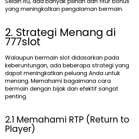
Selain itu, ada banyak pilihan dan fitur bonus
yang meningkatkan pengalaman bermain.
2. Strategi Menang di
777slot
Walaupun bermain slot didasarkan pada
keberuntungan, ada beberapa strategi yang
dapat meningkatkan peluang Anda untuk
menang. Memahami bagaimana cara
bermain dengan bijak dan efektif sangat
penting.
2.1 Memahami RTP (Return to
Player)