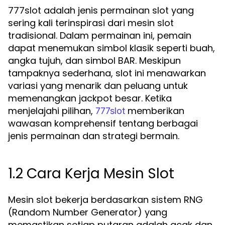
777slot adalah jenis permainan slot yang
sering kali terinspirasi dari mesin slot
tradisional. Dalam permainan ini, pemain
dapat menemukan simbol klasik seperti buah,
angka tujuh, dan simbol BAR. Meskipun
tampaknya sederhana, slot ini menawarkan
variasi yang menarik dan peluang untuk
memenangkan jackpot besar. Ketika
menjelajahi pilihan,
memberikan
777slot
wawasan komprehensif tentang berbagai
jenis permainan dan strategi bermain.
1.2 Cara Kerja Mesin Slot
Mesin slot bekerja berdasarkan sistem RNG
(Random Number Generator) yang
memastikan setiap putaran adalah acak dan