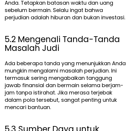
Anda. Tetapkan batasan waktu dan uang
sebelum bermain. Selalu ingat bahwa
perjudian adalah hiburan dan bukan investasi.
5.2 Mengenali Tanda-Tanda
Masalah Judi
Ada beberapa tanda yang menunjukkan Anda
mungkin mengalami masalah perjudian. Ini
termasuk sering mengabaikan tanggung
jawab finansial dan bermain selama berjam-
jam tanpa istirahat. Jika merasa terjebak
dalam pola tersebut, sangat penting untuk
mencari bantuan.
5.3 Sumber Daya untuk