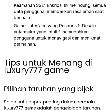
Keamanan SSL:
Enkripsi ini melindungi semua
data pengguna, memberikan rasa aman saat
bermain.
Gamer Interface yang Responsif:
Desain
antarmuka yang intuitif memudahkan
pengguna untuk menavigasi dan menikmati
permainan.
Tips untuk Menang di
luxury777 game
Pilihan taruhan yang bijak
Salah satu aspek penting dalam bermain
adalah pengelolaan taruhan.
luxury777 game