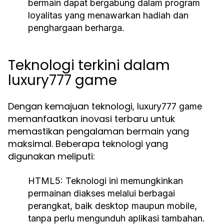
bermain dapat bergabung dalam program
loyalitas yang menawarkan hadiah dan
penghargaan berharga.
Teknologi terkini dalam
luxury777 game
Dengan kemajuan teknologi,
luxury777 game
memanfaatkan inovasi terbaru untuk
memastikan pengalaman bermain yang
maksimal. Beberapa teknologi yang
digunakan meliputi:
HTML5:
Teknologi ini memungkinkan
permainan diakses melalui berbagai
perangkat, baik desktop maupun mobile,
tanpa perlu mengunduh aplikasi tambahan.