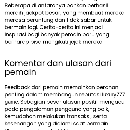
Beberapa di antaranya bahkan berhasil
meraih jackpot besar, yang membuat mereka
merasa beruntung dan tidak sabar untuk
bermain lagi. Cerita-cerita ini menjadi
inspirasi bagi banyak pemain baru yang
berharap bisa mengikuti jejak mereka.
Komentar dan ulasan dari
pemain
Feedback dari pemain memainkan peranan
penting dalam membangun reputasi
luxury777
. Sebagian besar ulasan positif mengacu
game
pada pengalaman pengguna yang baik,
kemudahan melakukan transaksi, serta
kesenangan yang dialami saat bermain.