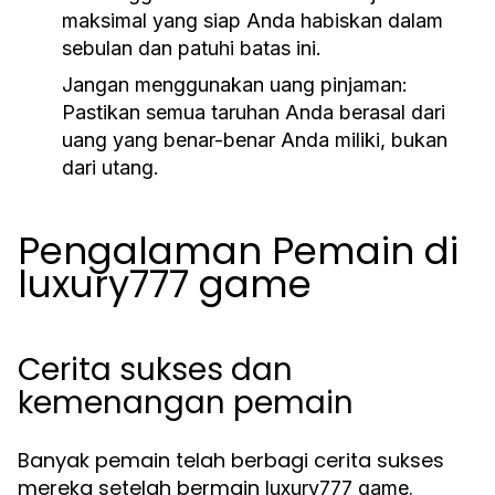
maksimal yang siap Anda habiskan dalam
sebulan dan patuhi batas ini.
Jangan menggunakan uang pinjaman:
Pastikan semua taruhan Anda berasal dari
uang yang benar-benar Anda miliki, bukan
dari utang.
Pengalaman Pemain di
luxury777 game
Cerita sukses dan
kemenangan pemain
Banyak pemain telah berbagi cerita sukses
mereka setelah bermain
.
luxury777 game