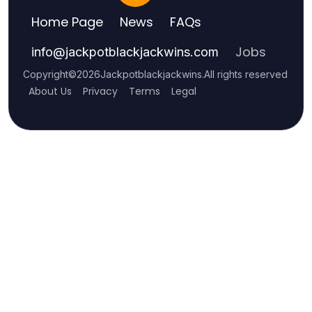
Home Page
News
FAQs
Jobs
info
@
jackpotblackjackwins.com
Copyright
©
2026
Jackpotblackjackwins
.
All rights reserved
About Us
Privacy
Terms
Legal