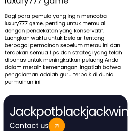
luxury777 game
Bagi para pemula yang ingin mencoba
, penting untuk memulai
luxury777 game
dengan pendekatan yang konservatif.
Luangkan waktu untuk belajar tentang
berbagai permainan sebelum merau ini dan
terapkan semua tips dan strategi yang telah
dibahas untuk meningkatkan peluang Anda
dalam meraih kemenangan. Ingatlah bahwa
pengalaman adalah guru terbaik di dunia
permainan ini.
Jackpotblackjackwin
Contact us