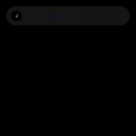
Jackpotblackjackwins
J