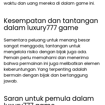
waktu dan uang mereka di dalam game ini.
Kesempatan dan tantangan
dalam luxury777 game
Sementara peluang untuk menang besar
sangat menggoda, tantangan untuk
mengelola risiko dengan bijak juga ada.
Pemain perlu memahami dan menerima
bahwa permainan ini juga melibatkan elemen
keberuntungan. Yang terpenting adalah
bermain dengan bijak dan bertanggung
jawab.
Saran untuk pemula dalam