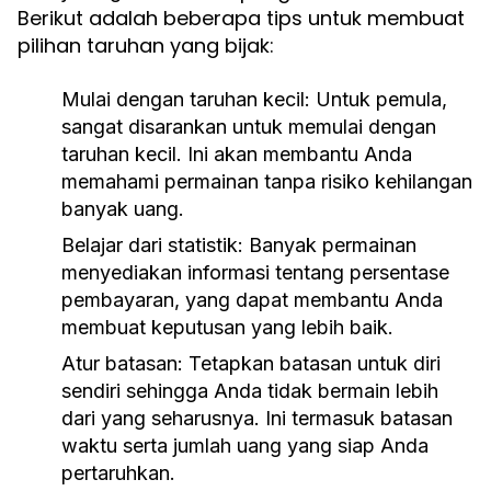
Berikut adalah beberapa tips untuk membuat
pilihan taruhan yang bijak:
Mulai dengan taruhan kecil:
Untuk pemula,
sangat disarankan untuk memulai dengan
taruhan kecil. Ini akan membantu Anda
memahami permainan tanpa risiko kehilangan
banyak uang.
Belajar dari statistik:
Banyak permainan
menyediakan informasi tentang persentase
pembayaran, yang dapat membantu Anda
membuat keputusan yang lebih baik.
Atur batasan:
Tetapkan batasan untuk diri
sendiri sehingga Anda tidak bermain lebih
dari yang seharusnya. Ini termasuk batasan
waktu serta jumlah uang yang siap Anda
pertaruhkan.