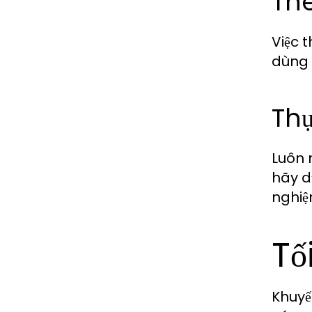
The
Việc 
dùng 
Th
Luôn 
hãy d
nghiệ
Tố
Khuyế