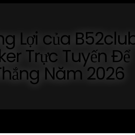
ng Lợi của B52club
er Trực Tuyến Để
ệ Thắng Năm 2026