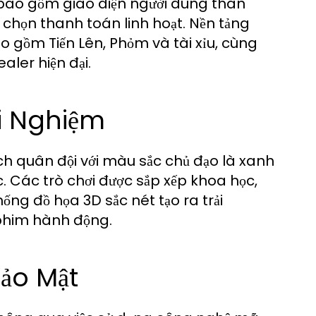
 bao gồm giao diện người dùng thân
y chọn thanh toán linh hoạt. Nền tảng
bao gồm Tiến Lên, Phỏm và tài xỉu, cùng
aler hiện đại.
i Nghiệm
ch quân đội với màu sắc chủ đạo là xanh
 Các trò chơi được sắp xếp khoa học,
ống đồ họa 3D sắc nét tạo ra trải
phim hành động.
ảo Mật